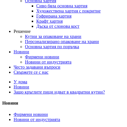
Основна хартия
Сиво бяла основна хартия
Художествена хартия с покритие
Гофрирана хартия
Крафт хартия
Дъска от слонова кост
Решение
Кутии за опаковане на храни
Персонализирано опаковане на храни
Основна хартия по поръчка
Новини
Фирмени новини
Новини от индустрията
Често задавани въпроси
Свържете се с нас
У дома
Новини
Защо кръглите пици идват в квадратни кутии?
Новини
Фирмени новини
Новини от индустрията