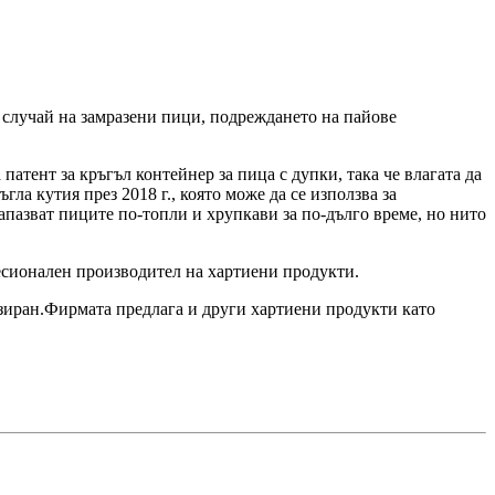
В случай на замразени пици, подреждането на пайове
атент за кръгъл контейнер за пица с дупки, така че влагата да
ла кутия през 2018 г., която може да се използва за
запазват пиците по-топли и хрупкави за по-дълго време, но нито
офесионален производител на хартиени продукти.
изиран.Фирмата предлага и други хартиени продукти като