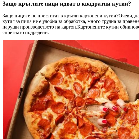
Защо кръглите пици идват в квадратни кутии?
Защо пиците не пристигат в кръгли картонени кутии?Очевидно 
кутия за пица не е удобна за обработка, много трудна за правен
наруши производството на картон.Картонените кутии обикновено
спретнато подредени.