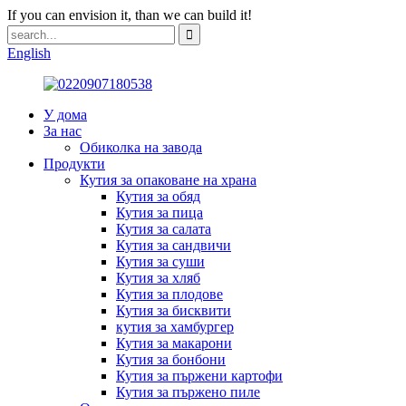
If you can envision it, than we can build it!
English
У дома
За нас
Обиколка на завода
Продукти
Кутия за опаковане на храна
Кутия за обяд
Кутия за пица
Кутия за салата
Кутия за сандвичи
Кутия за суши
Кутия за хляб
Кутия за плодове
Кутия за бисквити
кутия за хамбургер
Кутия за макарони
Кутия за бонбони
Кутия за пържени картофи
Кутия за пържено пиле