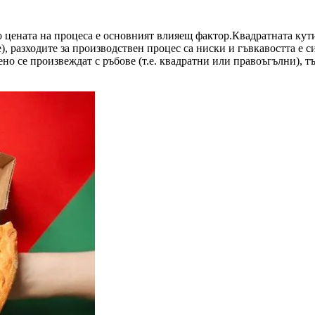
цената на процеса е основният влияещ фактор.Квадратната кутия
е), разходите за производствен процес са ниски и гъвкавостта е 
 се произвеждат с ръбове (т.е. квадратни или правоъгълни), тъй