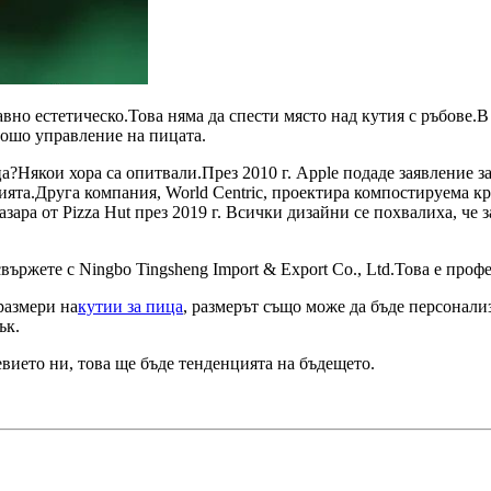
авно естетическо.Това няма да спести място над кутия с ръбове.
 лошо управление на пицата.
Някои хора са опитвали.През 2010 г. Apple подаде заявление за п
ята.Друга компания, World Centric, проектира компостируема кръг
ара от Pizza Hut през 2019 г. Всички дизайни се похвалиха, че 
 свържете с Ningbo Tingsheng Import & Export Co., Ltd.Това е пр
 размери на
кутии за пица
, размерът също може да бъде персонал
ък.
вието ни, това ще бъде тенденцията на бъдещето.