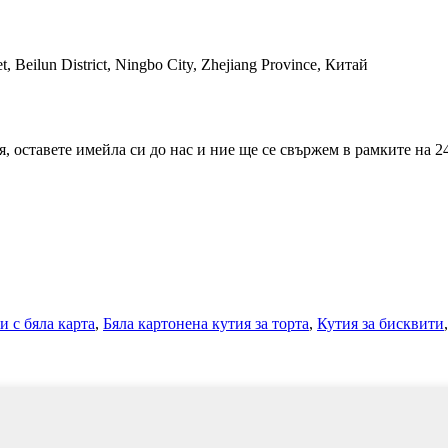
t, Beilun District, Ningbo City, Zhejiang Province, Китай
 оставете имейла си до нас и ние ще се свържем в рамките на 24
и с бяла карта
,
Бяла картонена кутия за торта
,
Кутия за бисквити