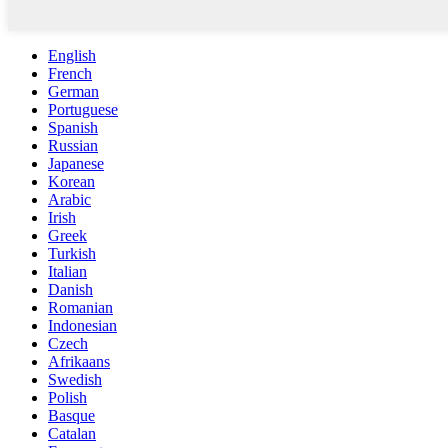
English
French
German
Portuguese
Spanish
Russian
Japanese
Korean
Arabic
Irish
Greek
Turkish
Italian
Danish
Romanian
Indonesian
Czech
Afrikaans
Swedish
Polish
Basque
Catalan