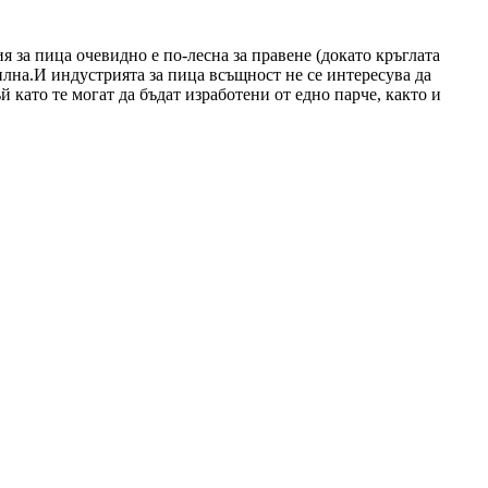
 за пица очевидно е по-лесна за правене (докато кръглата
силна.И индустрията за пица всъщност не се интересува да
 като те могат да бъдат изработени от едно парче, както и