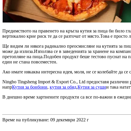
Предимството на правенето на кръгла кутия за пица би било гл
вертикално крие риск те да се разточат от място.Това е просто
Ще видим ли някога радикално преосмисляне на кутията за пица?
може да излиза.Използва се в заведенията за хранене на компани
претопляне на пица.Подобен продукт беше тестово пуснат на паз
един не стана повсеместен.
Ако имате някаква интересна идея, моля, не се колебайте да се
Ningbo Tingsheng Import & Export Co., Ltd предоставя различни
напр
Кутия за бонбони
,
кутия за обяд
,
Кутия за суши
и така натат
В днешно време хартиените продукти са все по-важни в ежедне
Време на публикуване: 09 декември 2022 г