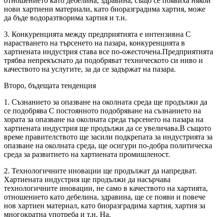
отношението като дебелина, здравина, също се появиха някои
нови хартиени материали, като биоразградима хартия, може
да бъде водоразтворима хартия и т.н.
3. Конкуренцията между предприятията е интензивна С
нарастването на търсенето на пазара, конкуренцията в
хартиената индустрия става все по-ожесточена.Предприятията
трябва непрекъснато да подобряват техническото си ниво и
качеството на услугите, за да се задържат на пазара.
Второ, бъдещата тенденция
1. Съзнанието за опазване на околната среда ще продължи да
се подобрява С постоянното подобряване на съзнанието на
хората за опазване на околната среда търсенето на пазара на
хартиената индустрия ще продължи да се увеличава.В същото
време правителството ще засили подкрепата за индустрията за
опазване на околната среда, ще осигури по-добра политическа
среда за развитието на хартиената промишленост.
2. Технологичните иновации ще продължат да напредват.
Хартиената индустрия ще продължи да насърчава
технологичните иновации, не само в качеството на хартията,
отношението като дебелина, здравина, ще се появи и повече
нов хартиен материал, като биоразградима хартия, хартия за
многократна употреба и т.н. На.