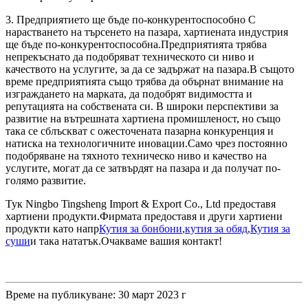
3. Предприятието ще бъде по-конкурентоспособно С
нарастването на търсенето на пазара, хартиената индустрия
ще бъде по-конкурентоспособна.Предприятията трябва
непрекъснато да подобряват техническото си ниво и
качеството на услугите, за да се задържат на пазара.В същото
време предприятията също трябва да обърнат внимание на
изграждането на марката, да подобрят видимостта и
репутацията на собствената си. В широки перспективи за
развитие на вътрешната хартиена промишленост, но също
така се сблъскват с ожесточената пазарна конкуренция и
натиска на технологичните иновации.Само чрез постоянно
подобряване на тяхното техническо ниво и качество на
услугите, могат да се затвърдят на пазара и да получат по-
голямо развитие.
Тук Ningbo Tingsheng Import & Export Co., Ltd предоставя
хартиени продукти.Фирмата предоставя и други хартиени
продукти като напр
Кутия за бонбони
,
кутия за обяд
,
Кутия за
суши
и така нататък.Очакваме вашия контакт!
Време на публикуване: 30 март 2023 г