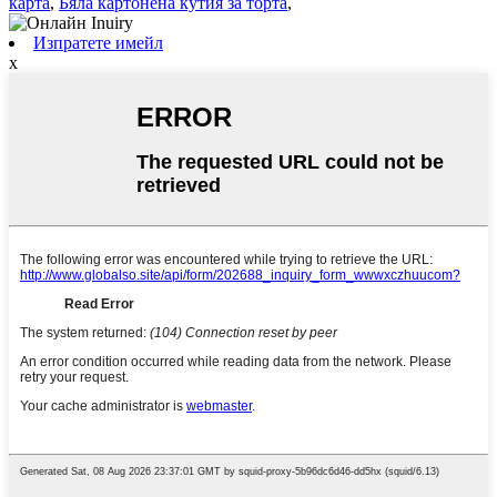
карта
,
Бяла картонена кутия за торта
,
Изпратете имейл
x