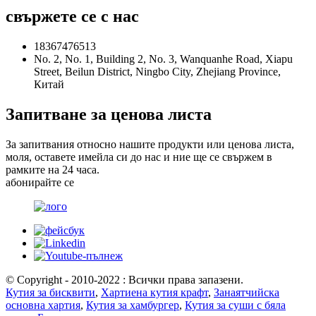
свържете се с нас
18367476513
No. 2, No. 1, Building 2, No. 3, Wanquanhe Road, Xiapu
Street, Beilun District, Ningbo City, Zhejiang Province,
Китай
Запитване за ценова листа
За запитвания относно нашите продукти или ценова листа,
моля, оставете имейла си до нас и ние ще се свържем в
рамките на 24 часа.
абонирайте се
© Copyright - 2010-2022 : Всички права запазени.
Кутия за бисквити
,
Хартиена кутия крафт
,
Занаятчийска
основна хартия
,
Кутия за хамбургер
,
Кутия за суши с бяла