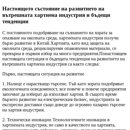
Настоящото състояние на развитието на
вътрешната хартиена индустрия и бъдещи
тенденции
С постоянното подобряване на съзнанието на хората за
опазване на околната среда, хартиената индустрия получи
бързо развитие в Китай.Хартията, като вид защита на
околната среда, рециклируеми опаковъчни материали, се
превърна в първия избор на много предприятия.Понастоящем
настоящата ситуация и бъдещата тенденция на развитието на
вътрешната хартиена индустрия са както следва:
Първо, настоящата ситуация на развитие
1. Налице е нарастващо търсене. Тъй като хората подобряват
екологичната осведоменост, все повече и повече предприятия
започват да избират да използват хартия. В същото време
бързото развитие на електрическия бизнес, индустрията за
експресни доставки също доведе до огромно пазарно търсене
на хартия индустрия.
2. Технически иновации Технологичните иновации в
хартиената индустрия, не само в качеството на хартията,