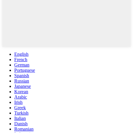
English
French
German
Portuguese
Spanish
Russian
Japanese
Korean
Arabic
Irish
Greek
Turkish
Italian
Danish
Romanian