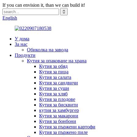
If you can envision it, than we can build it!
English
У дома
За нас
Обиколка на завода
Продукти
Кутия за опаковане на храна
Кутия за обяд
Кутия за пица
Кутия за салата
Кутия за сандвичи
Кутия за суши
Кутия за хляб
Кутия за плодове
Кутия за бисквити
кутия за хамбургер
Кутия за макарони
Кутия за бонбони
Кутия за пържени картофи
Кутия за пържено пиле