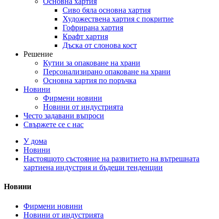
Основна хартия
Сиво бяла основна хартия
Художествена хартия с покритие
Гофрирана хартия
Крафт хартия
Дъска от слонова кост
Решение
Кутии за опаковане на храни
Персонализирано опаковане на храни
Основна хартия по поръчка
Новини
Фирмени новини
Новини от индустрията
Често задавани въпроси
Свържете се с нас
У дома
Новини
Настоящото състояние на развитието на вътрешната
хартиена индустрия и бъдещи тенденции
Новини
Фирмени новини
Новини от индустрията