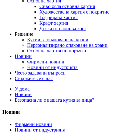
Основна хартия
Сиво бяла основна хартия
Художествена хартия с покритие
Гофрирана хартия
Крафт хартия
Дъска от слонова кост
Решение
Кутии за опаковане на храни
Персонализирано опаковане на храни
Основна хартия по поръчка
Новини
Фирмени новини
Новини от индустрията
Често задавани въпроси
Свържете се с нас
У дома
Новини
Безопасна ли е вашата кутия за пица?
Новини
Фирмени новини
Новини от индустрията