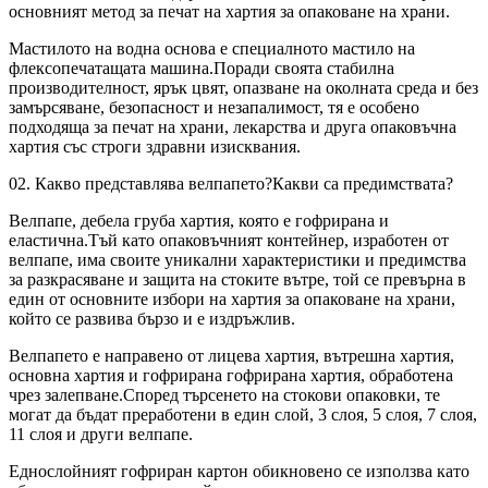
основният метод за печат на хартия за опаковане на храни.
Мастилото на водна основа е специалното мастило на
флексопечатащата машина.Поради своята стабилна
производителност, ярък цвят, опазване на околната среда и без
замърсяване, безопасност и незапалимост, тя е особено
подходяща за печат на храни, лекарства и друга опаковъчна
хартия със строги здравни изисквания.
02. Какво представлява велпапето?Какви са предимствата?
Велпапе, дебела груба хартия, която е гофрирана и
еластична.Тъй като опаковъчният контейнер, изработен от
велпапе, има своите уникални характеристики и предимства
за разкрасяване и защита на стоките вътре, той се превърна в
един от основните избори на хартия за опаковане на храни,
който се развива бързо и е издръжлив.
Велпапето е направено от лицева хартия, вътрешна хартия,
основна хартия и гофрирана гофрирана хартия, обработена
чрез залепване.Според търсенето на стокови опаковки, те
могат да бъдат преработени в един слой, 3 слоя, 5 слоя, 7 слоя,
11 слоя и други велпапе.
Еднослойният гофриран картон обикновено се използва като