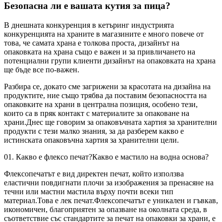
Безопасна ли е вашата кутия за пица?
В днешната конкуренция в кетъринг индустрията
конкуренцията на храните в магазините е много повече от
това, че самата храна е толкова проста, дизайнът на
опаковката на храна също е важен и за привличането на
потенциални групи клиенти дизайнът на опаковката на храна
ще бъде все по-важен.
Разбира се, докато сме загрижени за красотата на дизайна на
продуктите, ние също трябва да поставим безопасността на
опаковките на храни в централна позиция, особено тези,
които са в пряк контакт с материалите за опаковане на
храни.Днес ще говорим за опаковъчната хартия за хранителни
продукти с тези малко знания, за да разберем какво е
истинската опаковъчна хартия за хранителни цели.
01. Какво е флексо печат?Какво е мастило на водна основа?
Флексопечатът е вид директен печат, който използва
еластични повдигнати плочи за изображения за пренасяне на
течни или мастни мастила върху почти всеки тип
материал.Това е лек печат.Флексопечатът е уникален и гъвкав,
икономичен, благоприятен за опазване на околната среда, в
съответствие със стандартите за печат на опаковки за храни, е