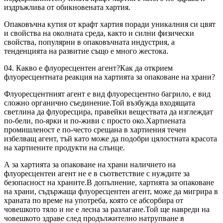
издръжлива от обикновената хартия.
Опаковъчна кутия от крафт хартия поради уникалния си цвят
и свойства на околната среда, както и силни физически
свойства, популярни в опаковъчната индустрия, а
тенденцията на развитие също е много жестока.
04. Какво е флуоресцентен агент?Как да открием
флуоресцентната реакция на хартията за опаковане на храни?
Флуоресцентният агент е вид флуоресцентно багрило, е вид
сложно органично съединение.Той възбужда входящата
светлина да флуоресцира, правейки веществата да изглеждат
по-бели, по-ярки и по-живи с просто око.Хартиената
промишленост е по-често срещана в хартиения течен
избелващ агент, тъй като може да подобри цялостната красота
на хартиените продукти на слънце.
А за хартията за опаковане на храни наличието на
флуоресцентен агент не е в съответствие с нуждите за
безопасност на храните.В допълнение, хартията за опаковане
на храни, съдържаща флуоресцентен агент, може да мигрира в
храната по време на употреба, която се абсорбира от
човешкото тяло и не е лесна за разлагане.Той ще навреди на
човешкото здраве след продължително натрупване в