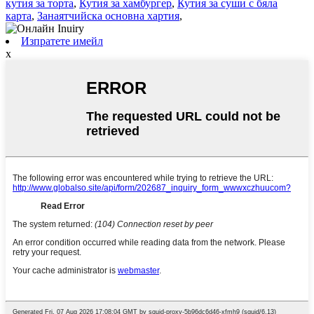
кутия за торта
,
Кутия за хамбургер
,
Кутия за суши с бяла
карта
,
Занаятчийска основна хартия
,
Изпратете имейл
x