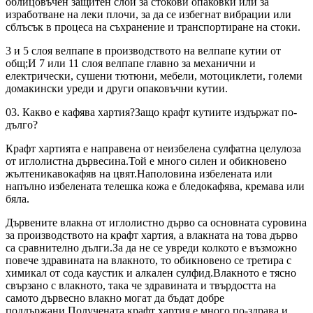
облицовъчен защитен слой за стокови опаковки или за
изработване на леки плочи, за да се избегнат вибрации или
сблъсък в процеса на съхранение и транспортиране на стоки.
3 и 5 слоя велпапе в производството на велпапе кутии от
общ;И 7 или 11 слоя велпапе главно за механични и
електрически, сушени тютюни, мебели, мотоциклети, големи
домакински уреди и други опаковъчни кутии.
03. Какво е кафява хартия?Защо крафт кутиите издържат по-
дълго?
Крафт хартията е направена от неизбелена сулфатна целулоза
от иглолистна дървесина.Той е много силен и обикновено
жълтеникавокафяв на цвят.Наполовина избелената или
напълно избелената телешка кожа е бледокафява, кремава или
бяла.
Дървените влакна от иглолистно дърво са основната суровина
за производството на крафт хартия, а влакната на това дърво
са сравнително дълги.За да не се увреди колкото е възможно
повече здравината на влакното, то обикновено се третира с
химикал от сода каустик и алкален сулфид.Влакното е тясно
свързано с влакното, така че здравината и твърдостта на
самото дървесно влакно могат да бъдат добре
поддържани.Получената крафт хартия е много по-здрава и