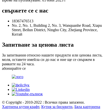
Време на публикуване: 05 юни 2023 г
свържете се с нас
18367476513
No. 2, No. 1, Building 2, No. 3, Wanquanhe Road, Xiapu
Street, Beilun District, Ningbo City, Zhejiang Province,
Китай
Запитване за ценова листа
За запитвания относно нашите продукти или ценова листа,
моля, оставете имейла си до нас и ние ще се свържем в
рамките на 24 часа.
абонирайте се
© Copyright - 2010-2022 : Всички права запазени.
Хартиена кутия крафт
,
Кутия за бисквити
,
Бяла картонена