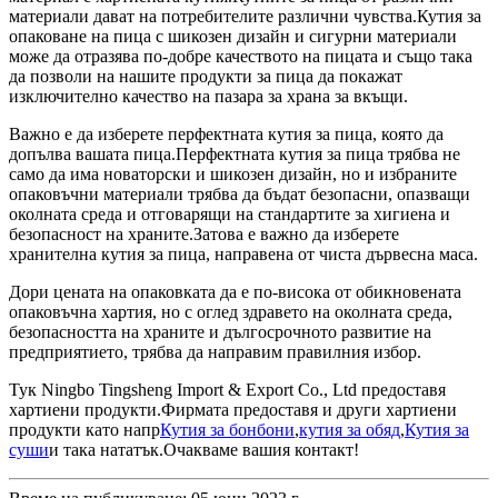
материали дават на потребителите различни чувства.Кутия за
опаковане на пица с шикозен дизайн и сигурни материали
може да отразява по-добре качеството на пицата и също така
да позволи на нашите продукти за пица да покажат
изключително качество на пазара за храна за вкъщи.
Важно е да изберете перфектната кутия за пица, която да
допълва вашата пица.Перфектната кутия за пица трябва не
само да има новаторски и шикозен дизайн, но и избраните
опаковъчни материали трябва да бъдат безопасни, опазващи
околната среда и отговарящи на стандартите за хигиена и
безопасност на храните.Затова е важно да изберете
хранителна кутия за пица, направена от чиста дървесна маса.
Дори цената на опаковката да е по-висока от обикновената
опаковъчна хартия, но с оглед здравето на околната среда,
безопасността на храните и дългосрочното развитие на
предприятието, трябва да направим правилния избор.
Тук Ningbo Tingsheng Import & Export Co., Ltd предоставя
хартиени продукти.Фирмата предоставя и други хартиени
продукти като напр
Кутия за бонбони
,
кутия за обяд
,
Кутия за
суши
и така нататък.Очакваме вашия контакт!