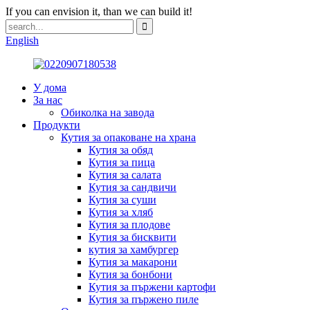
If you can envision it, than we can build it!
English
У дома
За нас
Обиколка на завода
Продукти
Кутия за опаковане на храна
Кутия за обяд
Кутия за пица
Кутия за салата
Кутия за сандвичи
Кутия за суши
Кутия за хляб
Кутия за плодове
Кутия за бисквити
кутия за хамбургер
Кутия за макарони
Кутия за бонбони
Кутия за пържени картофи
Кутия за пържено пиле