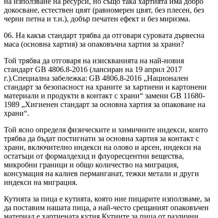
на използване на ресурси, но също така хартията има добро
докосване, естествен цвят (равномерен цвят, без плесен, без
черни петна и т.н.), добър печатен ефект и без миризма.
06. На какъв стандарт трябва да отговаря суровата дървесна
маса (основна хартия) за опаковъчна хартия за храни?
Той трябва да отговаря на изискванията на най-новия
стандарт GB 4806.8-2016 (лансиран на 19 април 2017
г.).Специална забележка: GB 4806.8-2016 „Национален
стандарт за безопасност на храните за хартиени и картонени
материали и продукти в контакт с храни“ замени GB 11680-
1989 „Хигиенен стандарт за основна хартия за опаковане на
храни“.
Той ясно определя физическите и химичните индекси, които
трябва да бъдат постигнати за основна хартия за контакт с
храни, включително индекси на олово и арсен, индекси на
остатъци от формалдехид и флуоресцентни вещества,
микробни граници и общо количество на миграция,
консумация на калиев перманганат, тежки метали и други
индекси на миграция.
Кутията за пица е кутията, която ние пицарите използваме, за
да поставим нашата пица, а най-често срещаният опаковъчен
материал е хартиената кутия.Кутиите за пица от различни