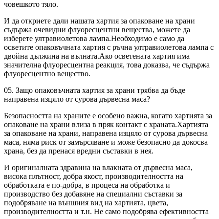
човешкото тяло.
И да откриете дали нашата хартия за опаковане на храни
съдържа очевидни флуоресцентни вещества, можете да
изберете ултравиолетова лампа.Необходимо е само да
осветите опаковъчната хартия с ръчна ултравиолетова лампа с
двойна дължина на вълната.Ако осветената хартия има
значителна флуоресцентна реакция, това доказва, че съдържа
флуоресцентно вещество.
05. Защо опаковъчната хартия за храни трябва да бъде
направена изцяло от сурова дървесна маса?
Безопасността на храните е особено важна, когато хартията за
опаковане на храни влиза в пряк контакт с храната.Хартията
за опаковане на храни, направена изцяло от сурова дървесна
маса, няма риск от замърсяване и може безопасно да докосва
храна, без да пренася вредни съставки в нея.
И оригиналната здравина на влакната от дървесна маса,
висока плътност, добра якост, производителността на
обработката е по-добра, в процеса на обработка и
производство без добавяне на специални съставки за
подобряване на външния вид на хартията, цвета,
производителността и т.н. Не само подобрява ефективността