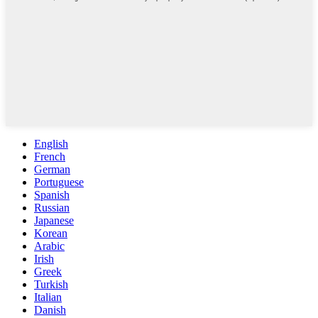
English
French
German
Portuguese
Spanish
Russian
Japanese
Korean
Arabic
Irish
Greek
Turkish
Italian
Danish